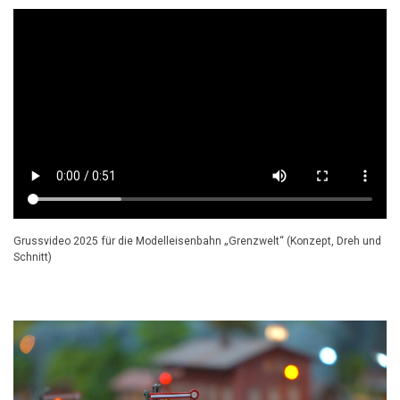
Grussvideo 2025 für die Modelleisenbahn „Grenzwelt“ (Konzept, Dreh und
Schnitt)